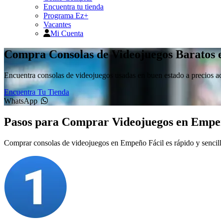
Encuentra tu tienda
Programa Ez+
Vacantes
Mi Cuenta
Compra Consolas de Videojuegos Baratos 
Encuentra consolas de videojuegos usadas en buen estado a precios a
Encuentra Tu Tienda
WhatsApp
Pasos para Comprar Videojuegos en Empe
Comprar consolas de videojuegos en Empeño Fácil es rápido y sencillo.