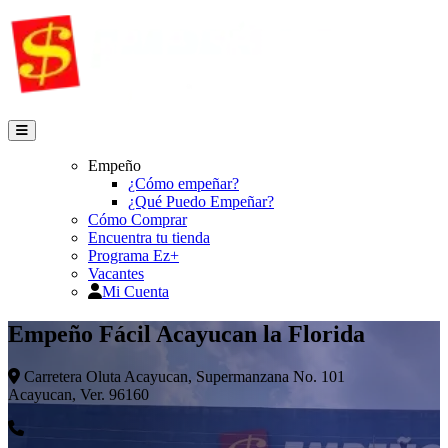
Empeño
¿Cómo empeñar?
¿Qué Puedo Empeñar?
Cómo Comprar
Encuentra tu tienda
Programa Ez+
Vacantes
Mi Cuenta
Empeño Fácil Acayucan la Florida
Carretera Oluta Acayucan, Supermanzana No. 101
Acayucan, Ver. 96160