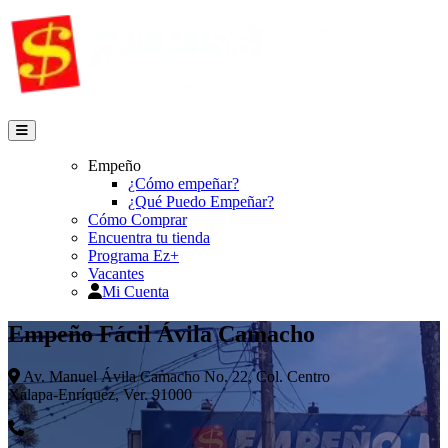
Empeño
¿Cómo empeñar?
¿Qué Puedo Empeñar?
Cómo Comprar
Encuentra tu tienda
Programa Ez+
Vacantes
Mi Cuenta
Empeño Fácil Ávila Camacho
Av. Manuel Ávila Camacho No. 22, Col. Centro
Xalapa-Enríquez, Ver. 91000