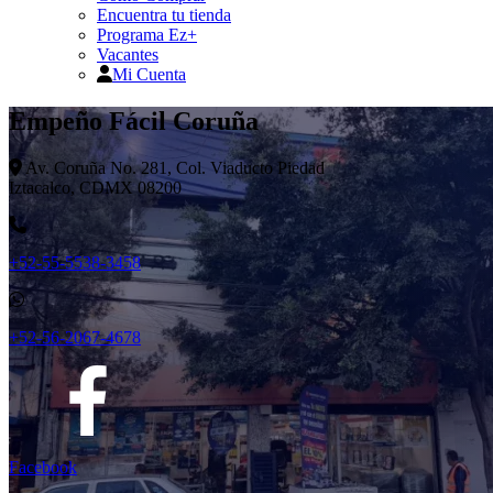
Encuentra tu tienda
Programa Ez+
Vacantes
Mi Cuenta
Empeño Fácil Coruña
Av. Coruña No. 281, Col. Viaducto Piedad
Iztacalco, CDMX 08200
+52-55-5538-3458
+52-56-2067-4678
Facebook