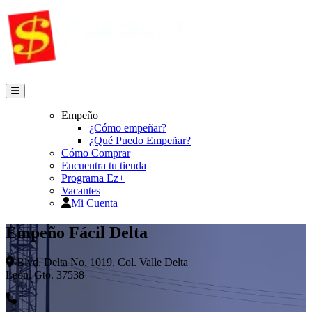
Empeño
¿Cómo empeñar?
¿Qué Puedo Empeñar?
Cómo Comprar
Encuentra tu tienda
Programa Ez+
Vacantes
Mi Cuenta
Empeño Fácil Delta
Blvd. Delta No. 1019, Col. Valle Delta
León, Gto. 37538