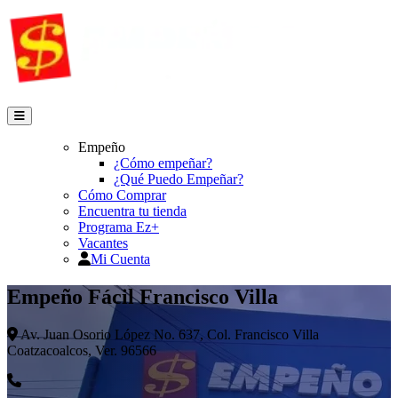
Empeño
¿Cómo empeñar?
¿Qué Puedo Empeñar?
Cómo Comprar
Encuentra tu tienda
Programa Ez+
Vacantes
Mi Cuenta
Empeño Fácil Francisco Villa
Av. Juan Osorio López No. 637, Col. Francisco Villa
Coatzacoalcos, Ver. 96566