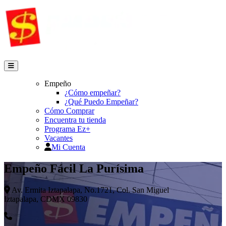
Empeño
¿Cómo empeñar?
¿Qué Puedo Empeñar?
Cómo Comprar
Encuentra tu tienda
Programa Ez+
Vacantes
Mi Cuenta
Empeño Fácil La Purísima
Av. Ermita Iztapalapa, No.1721, Col. San Miguel
Iztapalapa, CDMX 09830