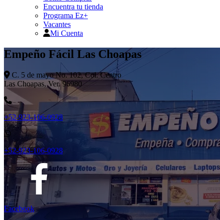
Encuentra tu tienda
Programa Ez+
Vacantes
Mi Cuenta
Empeño Fácil Las Choapas
C. 5 de mayo No. 102, Col. Centro
Las Choapas, Ver. 96980
+52-923-106-0928
+52-923-106-0928
Facebook