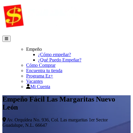
Empeño
¿Cómo empeñar?
¿Qué Puedo Empeñar?
Cómo Comprar
Encuentra tu tienda
Programa Ez+
Vacantes
Mi Cuenta
Empeño Fácil Las Margaritas Nuevo
León
Av. Orquídea No. 936, Col. Las margaritas 1er Sector
Guadalupe, N.L. 66647