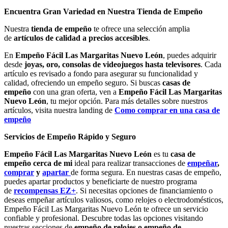
Encuentra Gran Variedad en Nuestra Tienda de Empeño
Nuestra
tienda de empeño
te ofrece una selección amplia
de
artículos de calidad a precios accesibles
.
En
Empeño Fácil Las Margaritas Nuevo León
, puedes adquirir
desde
joyas, oro, consolas de videojuegos hasta televisores
. Cada
artículo es revisado a fondo para asegurar su funcionalidad y
calidad, ofreciendo un empeño seguro. Si buscas
casas de
empeño
con una gran oferta, ven a
Empeño Fácil Las Margaritas
Nuevo León
, tu mejor opción. Para más detalles sobre nuestros
artículos, visita nuestra landing de
Como comprar en una casa de
empeño
Servicios de Empeño Rápido y Seguro
Empeño Fácil Las Margaritas Nuevo León
es tu
casa de
empeño cerca de mi
ideal para realizar transacciones de
empeñar
,
comprar
y
apartar
de forma segura. En nuestras casas de empeño,
puedes apartar productos y beneficiarte de nuestro programa
de
recompensas EZ+
. Si necesitas opciones de financiamiento o
deseas empeñar artículos valiosos, como relojes o electrodomésticos,
Empeño Fácil Las Margaritas Nuevo León te ofrece un servicio
confiable y profesional. Descubre todas las opciones visitando
nuestras secciones de
empeño de relojes o empeño de