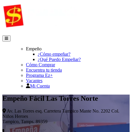
Empeño
¿Cómo empeñar?
¿Qué Puedo Empeñar?
Cómo Comprar
Encuentra tu tienda
Programa Ez+
Vacantes
Mi Cuenta
Empeño Fácil Las Torres Norte
Av. Las Torres esq. Carretera Tampico Mante No. 2202 Col.
Niños Heroes
Tampico, Tamps. 89359