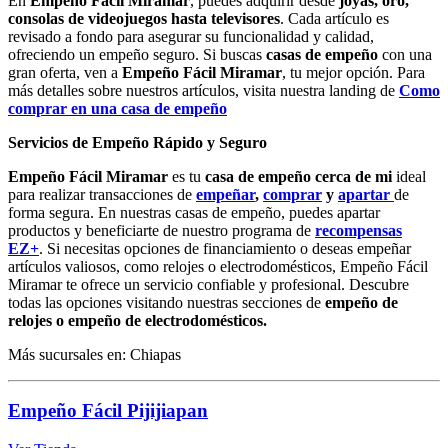
En
Empeño Fácil Miramar
, puedes adquirir desde
joyas, oro,
consolas de videojuegos hasta televisores
. Cada artículo es
revisado a fondo para asegurar su funcionalidad y calidad,
ofreciendo un empeño seguro. Si buscas
casas de empeño
con una
gran oferta, ven a
Empeño Fácil Miramar
, tu mejor opción. Para
más detalles sobre nuestros artículos, visita nuestra landing de
Como
comprar en una casa de empeño
Servicios de Empeño Rápido y Seguro
Empeño Fácil Miramar
es tu
casa de empeño cerca de mi
ideal
para realizar transacciones de
empeñar
,
comprar
y
apartar
de
forma segura. En nuestras casas de empeño, puedes apartar
productos y beneficiarte de nuestro programa de
recompensas
EZ+
. Si necesitas opciones de financiamiento o deseas empeñar
artículos valiosos, como relojes o electrodomésticos, Empeño Fácil
Miramar te ofrece un servicio confiable y profesional. Descubre
todas las opciones visitando nuestras secciones de
empeño de
relojes o empeño de electrodomésticos.
Más sucursales en: Chiapas
Empeño Fácil Pijijiapan