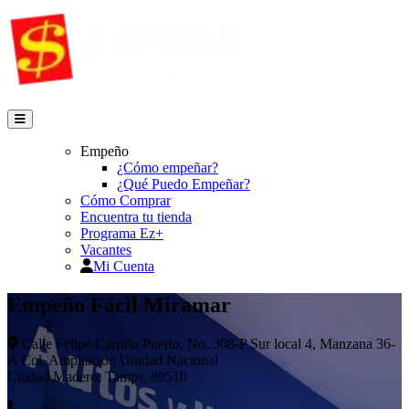
Empeño
¿Cómo empeñar?
¿Qué Puedo Empeñar?
Cómo Comprar
Encuentra tu tienda
Programa Ez+
Vacantes
Mi Cuenta
Empeño Fácil Miramar
Calle Felipe Carrillo Puerto, No. 308-P Sur local 4, Manzana 36-
A Col. Ampliación Unidad Nacional
Ciudad Madero, Tamps. 89510