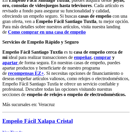
En
Empeño Fácil Santiago Tuxtla
, puedes adquirir desde
joyas,
oro, consolas de videojuegos hasta televisores
. Cada artículo es
revisado a fondo para asegurar su funcionalidad y calidad,
ofreciendo un empeño seguro. Si buscas
casas de empeño
con una
gran oferta, ven a
Empeño Fácil Santiago Tuxtla
, tu mejor opción.
Para más detalles sobre nuestros artículos, visita nuestra landing
de
Como comprar en una casa de empeño
Servicios de Empeño Rápido y Seguro
Empeño Fácil Santiago Tuxtla
es tu
casa de empeño cerca de
mi
ideal para realizar transacciones de
empeñar
,
comprar
y
apartar
de forma segura. En nuestras casas de empeño, puedes
apartar productos y beneficiarte de nuestro programa
de
recompensas EZ+
. Si necesitas opciones de financiamiento o
deseas empeñar artículos valiosos, como relojes o electrodomésticos,
Empeño Fácil Santiago Tuxtla te ofrece un servicio confiable y
profesional. Descubre todas las opciones visitando nuestras
secciones de
empeño de relojes o empeño de electrodomésticos.
Más sucursales en: Veracruz
Empeño Fácil Xalapa Cristal