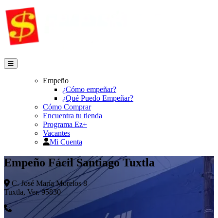
Empeño
¿Cómo empeñar?
¿Qué Puedo Empeñar?
Cómo Comprar
Encuentra tu tienda
Programa Ez+
Vacantes
Mi Cuenta
Empeño Fácil Santiago Tuxtla
C. José María Morelos 8
Tuxtla, Ver. 95830