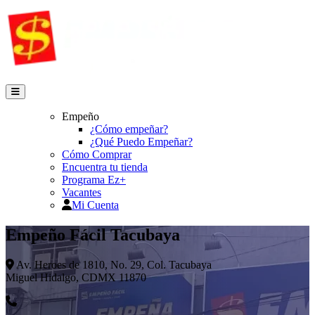
Empeño
¿Cómo empeñar?
¿Qué Puedo Empeñar?
Cómo Comprar
Encuentra tu tienda
Programa Ez+
Vacantes
Mi Cuenta
Empeño Fácil Tacubaya
Av. Heroes de 1810, No. 29, Col. Tacubaya
Miguel Hidalgo, CDMX 11870