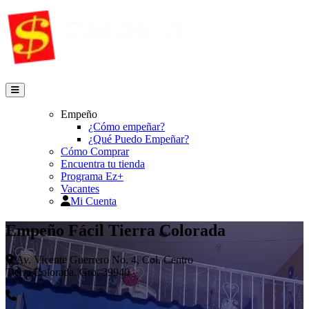
Empeño
¿Cómo empeñar?
¿Qué Puedo Empeñar?
Cómo Comprar
Encuentra tu tienda
Programa Ez+
Vacantes
Mi Cuenta
Empeño Fácil Tierra Colorada
Av. Vicente Guerrero No. 4, Col. Centro
Tierra Colorada, Gro. 39940