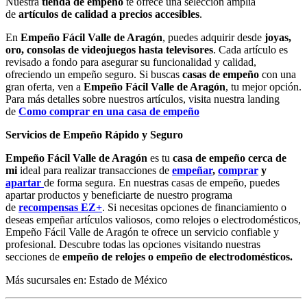
Nuestra
tienda de empeño
te ofrece una selección amplia
de
artículos de calidad a precios accesibles
.
En
Empeño Fácil Valle de Aragón
, puedes adquirir desde
joyas,
oro, consolas de videojuegos hasta televisores
. Cada artículo es
revisado a fondo para asegurar su funcionalidad y calidad,
ofreciendo un empeño seguro. Si buscas
casas de empeño
con una
gran oferta, ven a
Empeño Fácil Valle de Aragón
, tu mejor opción.
Para más detalles sobre nuestros artículos, visita nuestra landing
de
Como comprar en una casa de empeño
Servicios de Empeño Rápido y Seguro
Empeño Fácil Valle de Aragón
es tu
casa de empeño cerca de
mi
ideal para realizar transacciones de
empeñar
,
comprar
y
apartar
de forma segura. En nuestras casas de empeño, puedes
apartar productos y beneficiarte de nuestro programa
de
recompensas EZ+
. Si necesitas opciones de financiamiento o
deseas empeñar artículos valiosos, como relojes o electrodomésticos,
Empeño Fácil Valle de Aragón te ofrece un servicio confiable y
profesional. Descubre todas las opciones visitando nuestras
secciones de
empeño de relojes o empeño de electrodomésticos.
Más sucursales en: Estado de México