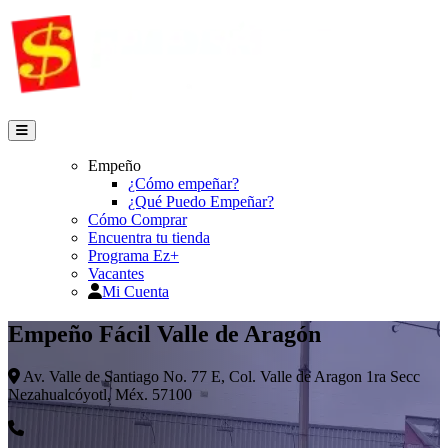
Empeño
¿Cómo empeñar?
¿Qué Puedo Empeñar?
Cómo Comprar
Encuentra tu tienda
Programa Ez+
Vacantes
Mi Cuenta
Empeño Fácil Valle de Aragón
Av. Valle de Santiago No. 77 E, Col. Valle de Aragon 1ra Secc
Nezahualcóyotl, Méx. 57100