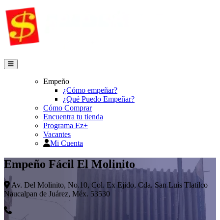
Empeño
¿Cómo empeñar?
¿Qué Puedo Empeñar?
Cómo Comprar
Encuentra tu tienda
Programa Ez+
Vacantes
Mi Cuenta
Empeño Fácil El Molinito
Av. Del Molinito, No.10, Col. Ex Ejido, Cda. San Luis Tlatilco
Naucalpan de Juárez, Méx. 53530