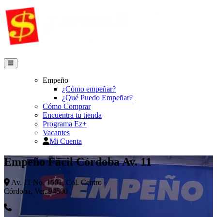
Empeño
¿Cómo empeñar?
¿Qué Puedo Empeñar?
Cómo Comprar
Encuentra tu tienda
Programa Ez+
Vacantes
Mi Cuenta
Empeño Fácil Córdoba Av. 11
Av. 11 No. 1501, Col. Centro
Córdoba, Ver. 94500