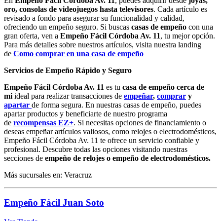
En
Empeño Fácil Córdoba Av. 11
, puedes adquirir desde
joyas,
oro, consolas de videojuegos hasta televisores
. Cada artículo es
revisado a fondo para asegurar su funcionalidad y calidad,
ofreciendo un empeño seguro. Si buscas
casas de empeño
con una
gran oferta, ven a
Empeño Fácil Córdoba Av. 11
, tu mejor opción.
Para más detalles sobre nuestros artículos, visita nuestra landing
de
Como comprar en una casa de empeño
Servicios de Empeño Rápido y Seguro
Empeño Fácil Córdoba Av. 11
es tu
casa de empeño cerca de
mi
ideal para realizar transacciones de
empeñar
,
comprar
y
apartar
de forma segura. En nuestras casas de empeño, puedes
apartar productos y beneficiarte de nuestro programa
de
recompensas EZ+
. Si necesitas opciones de financiamiento o
deseas empeñar artículos valiosos, como relojes o electrodomésticos,
Empeño Fácil Córdoba Av. 11 te ofrece un servicio confiable y
profesional. Descubre todas las opciones visitando nuestras
secciones de
empeño de relojes o empeño de electrodomésticos.
Más sucursales en: Veracruz
Empeño Fácil Juan Soto